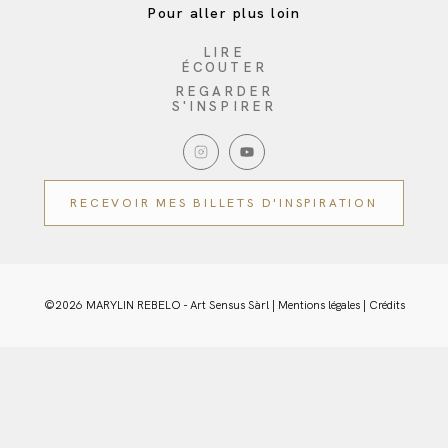
Pour aller plus loin
LIRE
ÉCOUTER
REGARDER
S'INSPIRER
RECEVOIR MES BILLETS D'INSPIRATION
©2026 MARYLIN REBELO - Art Sensus Sàrl |
Mentions légales
|
Crédits
Nous utilisons des cookies pour vous garantir la meilleure
expérience sur notre site web. Si vous continuez à utiliser ce site,
nous supposerons que vous en êtes satisfait.
OK