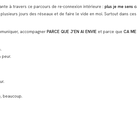
ante à travers ce parcours de re-connexion intérieure :
plus je me sens c
lusieurs jours des réseaux et de faire le vide en moi. Surtout dans ce
 communiquer, accompagner
PARCE QUE J’EN AI ENVIE
et parce que
CA ME 
.
 peur.
ur.
e, beaucoup.